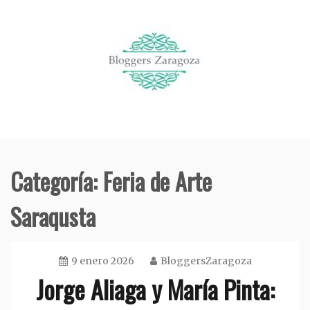
Saltar
al
contenido
Organización de eventos en Zaragoza
Bloggers Zaragoza
Categoría:
Feria de Arte
Saraqusta
9 enero 2026
BloggersZaragoza
Jorge Aliaga y María Pinta: