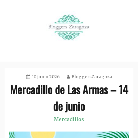
Saltar
al
contenido
Bloggers Zaragoza
Organización de eventos en Zaragoza
10 junio 2026
BloggersZaragoza
Mercadillo de Las Armas – 14
de junio
Mercadillos