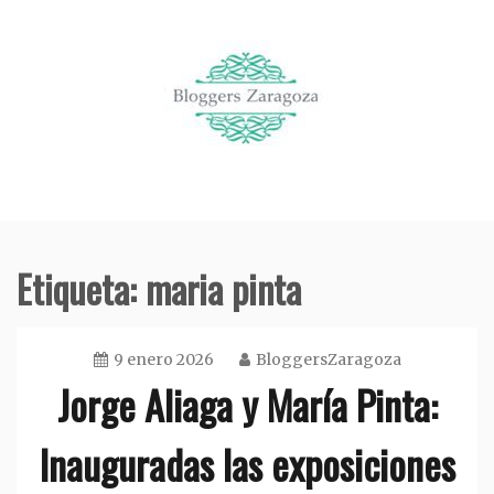
Saltar
al
contenido
Organización de eventos en Zaragoza
Bloggers Zaragoza
Etiqueta:
maria pinta
9 enero 2026
BloggersZaragoza
Jorge Aliaga y María Pinta:
Inauguradas las exposiciones