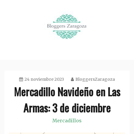
Saltar
al
contenido
Organización de eventos en Zaragoza
Bloggers Zaragoza
24 noviembre 2023
BloggersZaragoza
Mercadillo Navideño en Las
Armas: 3 de diciembre
Mercadillos